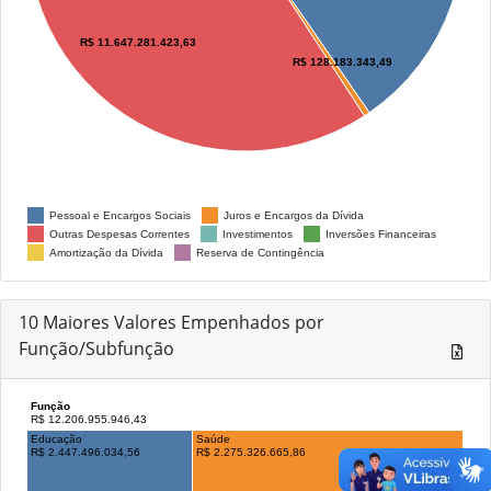
R$ 11.647.281.423,63
R$ 128.183.343,49
Pessoal e Encargos Sociais
Juros e Encargos da Dívida
Outras Despesas Correntes
Investimentos
Inversões Financeiras
Amortização da Dívida
Reserva de Contingência
10 Maiores Valores Empenhados por
Função/Subfunção
Função
R$ 12.206.955.946,43
Educação
Saúde
R$ 2.447.496.034,56
R$ 2.275.326.665,86