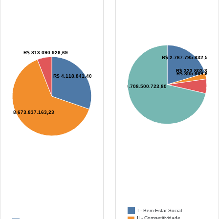
R$ 813.090.926,69
R$ 2.767.795.832,51
R$ 323.803.306,8
R$ 805.669.633,3
R$ 4.118.841.406,63
R$ 9.708.500.723,80
R$ 8.673.837.163,23
I - Bem-Estar Social
II - Competitividade