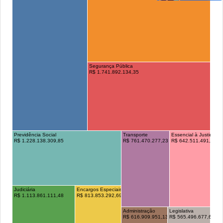
Segurança Pública
R$ 1.741.892.134,35
Previdência Social
Transporte
Essencial à Justiça
R$ 1.228.138.309,85
R$ 761.470.277,23
R$ 642.511.491,62
Judiciária
Encargos Especiais
R$ 1.113.861.111,48
R$ 813.853.292,69
Administração
Legislativa
R$ 616.909.951,13
R$ 565.496.677,66