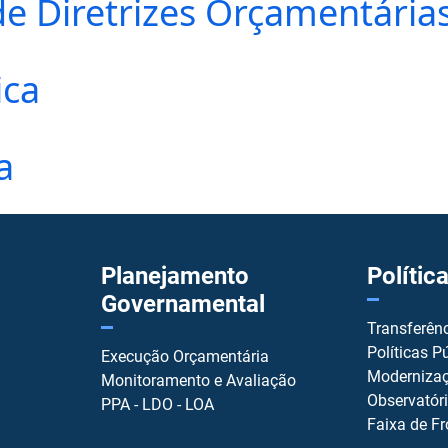
 de Diretrizes Orçamentária
ica
a
Planejamento
Polític
Governamental
Transferên
Políticas P
Execução Orçamentária
Modernizaç
Monitoramento e Avaliação
Observatór
PPA - LDO - LOA
Faixa de Fr